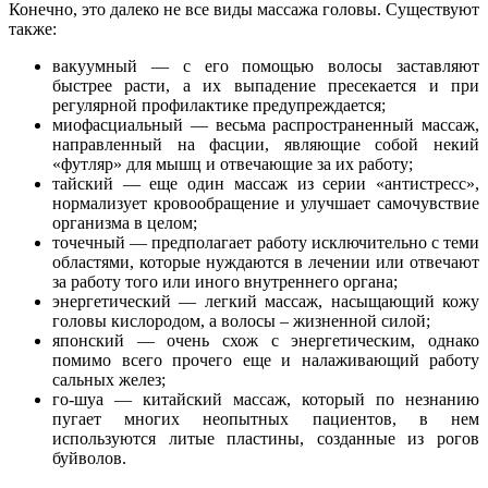
Конечно, это далеко не все виды массажа головы. Существуют
также:
вакуумный — с его помощью волосы заставляют
быстрее расти, а их выпадение пресекается и при
регулярной профилактике предупреждается;
миофасциальный — весьма распространенный массаж,
направленный на фасции, являющие собой некий
«футляр» для мышц и отвечающие за их работу;
тайский — еще один массаж из серии «антистресс»,
нормализует кровообращение и улучшает самочувствие
организма в целом;
точечный — предполагает работу исключительно с теми
областями, которые нуждаются в лечении или отвечают
за работу того или иного внутреннего органа;
энергетический — легкий массаж, насыщающий кожу
головы кислородом, а волосы – жизненной силой;
японский — очень схож с энергетическим, однако
помимо всего прочего еще и налаживающий работу
сальных желез;
го-шуа — китайский массаж, который по незнанию
пугает многих неопытных пациентов, в нем
используются литые пластины, созданные из рогов
буйволов.