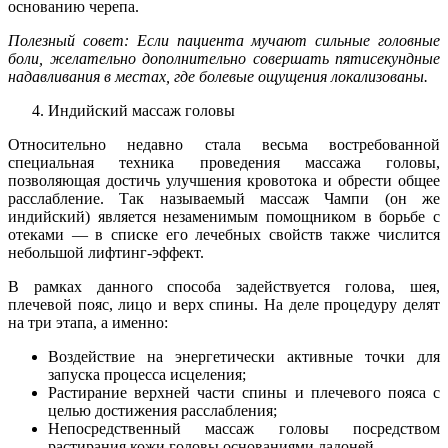
основанию черепа.
Полезный совет: Если пациента мучают сильные головные
боли, желательно дополнительно совершать пятисекундные
надавливания в местах, где болевые ощущения локализованы.
Индийский массаж головы
Относительно недавно стала весьма востребованной
специальная техника проведения массажа головы,
позволяющая достичь улучшения кровотока и обрести общее
расслабление. Так называемый массаж Чампи (он же
индийский) является незаменимым помощником в борьбе с
отеками — в списке его лечебных свойств также числится
небольшой лифтинг-эффект.
В рамках данного способа задействуется голова, шея,
плечевой пояс, лицо и верх спины. На деле процедуру делят
на три этапа, а именно:
Воздействие на энергетически активные точки для
запуска процесса исцеления;
Растирание верхней части спины и плечевого пояса с
целью достижения расслабления;
Непосредственный массаж головы посредством
растирания кожи головы основаниями ладоней.