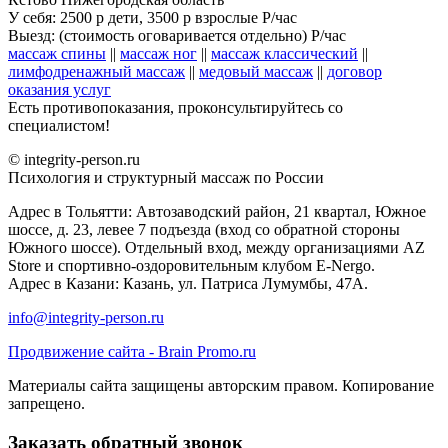
У себя: 2500 р дети, 3500 р взрослые
P/час
Выезд: (стоимость оговаривается отдельно)
P/час
массаж спины
||
массаж ног
||
массаж классический
||
лимфодренажный массаж
||
медовый массаж
||
договор
оказания услуг
Есть противопоказания, проконсультируйтесь со
специалистом!
© integrity-person.ru
Психология и структурный массаж по России
Адрес в Тольятти: Автозаводский район, 21 квартал, Южное
шоссе, д. 23, левее 7 подъезда (вход со обратной стороны
Южного шоссе). Отдельный вход, между организациями AZ
Store и спортивно-оздоровительным клубом E-Nergo.
Адрес в Казани: Казань, ул. Патриса Лумумбы, 47А.
info@integrity-person.ru
Продвижение сайта - Brain Promo.ru
Материалы сайта защищены авторским правом. Копирование
запрещено.
Заказать обратный звонок