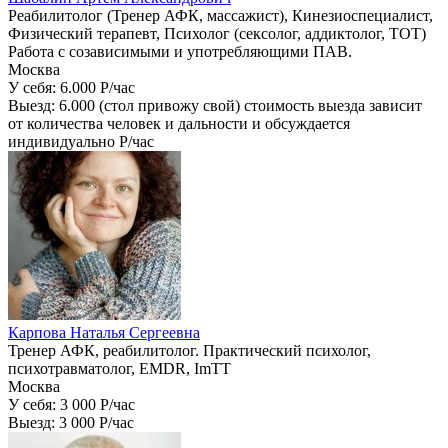
Реабилитолог (Тренер АФК, массажист), Кинезиоспециалист,
Физический терапевт, Психолог (сексолог, аддиктолог, ТОТ)
Работа с созависимыми и употребляющими ПАВ.
Москва
У себя: 6.000
P/час
Выезд: 6.000 (стол привожу свой) стоимость выезда зависит
от количества человек и дальности и обсуждается
индивидуально
P/час
Карпова Наталья Сергеевна
Тренер АФК, реабилитолог. Практический психолог,
психотравматолог, EMDR, ImTT
Москва
У себя: 3 000
P/час
Выезд: 3 000
P/час