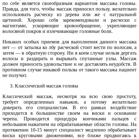
по себе является своеобразным вариантом массажа головы.
Правда, для того, чтобы массаж приносил пользу, желательно
использовать расческу из дерева или же с натуральной
щетиной. Хорошо себя зарекомендовали и расчески с
магнитами, ускоряющие кровообращение, укрепляющие
волосяной покров и излечивающие головные боли.
Никаких особых приемов для выполнения данного массажа
нет — от затылка ко лбу расческой стоит вести по волосам, а
затем — в обратную сторону. Ни в коем случае нельзя дергать
волосы и раздирать и вырывать спутанные узлы. Массаж
должен приносить удовольствие и не доставлять неудобств. В
противном случае никакой пользы от такого массажа пациент
не получит.
Классический массаж головы
Классический массаж, несмотря на всю свою простоту,
требует определенных навыков, а потому желательно
доверить его специалистам. В его рамках воздействие
приходится в большинстве своем на виски и основание
черепа. Проводится процедура кончиками пальцев с
небольшим нажатием на обрабатываемые области головы. На
протяжении 10-15 минут специалист медленно обрабатывает
виски круговыми движениями, все ближе продвигаясь к