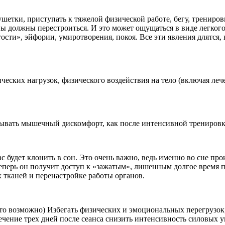
ушетки, приступать к тяжелой физической работе, бегу, трениров
ы должны перестроиться. И это может ощущаться в виде легког
ости», эйфории, умиротворения, покоя. Все эти явления длятся, 
ических нагрузок, физического воздействия на тело (включая ле
тывать мышечный дискомфорт, как после интенсивной тренировк
ас будет клонить в сон. Это очень важно, ведь именно во сне пр
теперь он получит доступ к «зажатым», лишенным долгое время п
х тканей и перенастройке работы органов.
это возможно) Избегать физических и эмоциональных перегрузок
ечение трех дней после сеанса снизить интенсивность силовых 