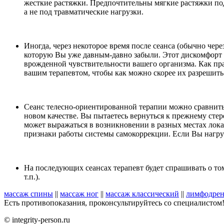
жесткие растяжки. Предпочтительны мягкие растяжки под
а не под травматические нагрузки.
Иногда, через некоторое время после сеанса (обычно через 
которую Вы уже давным-давно забыли. Этот дискомфорт с
врожденной чувствительности вашего организма. Как прав
вашим терапевтом, чтобы как можно скорее их разрешить
Сеанс телесно-ориентированной терапии можно сравнить 
новом качестве. Вы пытаетесь вернуться к прежнему сте
может выражаться в возникновении в разных местах лока
признаки работы системы самокоррекции. Если Вы нагрузи
На последующих сеансах терапевт будет спрашивать о то
т.п.).
массаж спины
||
массаж ног
||
массаж классический
||
лимфодрен
Есть противопоказания, проконсультируйтесь со специалистом
© integrity-person.ru