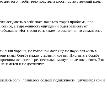
о для того, чтобы тело подстраивалось под внутренний идеал,
ачинает давать о себе знать какая-то старая проблема, про
 сеансе, а выраженность ощущений будет зависеть от
большие. Но(!), если есть какие-то сомнения, то свяжитесь с
и были убраны, но головной мозг еще не научился жить в
еощутимая борьба между старым и новым. Иногда эта борьба
причины исчезает через несколько минут после появления. Это
не заметен и не достигнут.
ньшились боли, появилось больше подвижности, улучшился сон и