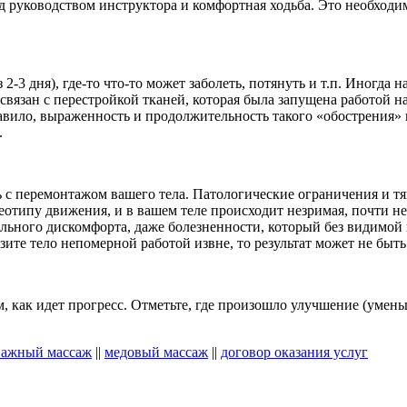
 руководством инструктора и комфортная ходьба. Это необходим
2-3 дня), где-то что-то может заболеть, потянуть и т.п. Иногда н
вязан с перестройкой тканей, которая была запущена работой на
ило, выраженность и продолжительность такого «обострения» не
.
с перемонтажом вашего тела. Патологические ограничения и тяг
реотипу движения, и в вашем теле происходит незримая, почти н
льного дискомфорта, даже болезненности, который без видимой 
те тело непомерной работой извне, то результат может не быть 
м, как идет прогресс. Отметьте, где произошло улучшение (уме
ажный массаж
||
медовый массаж
||
договор оказания услуг
!