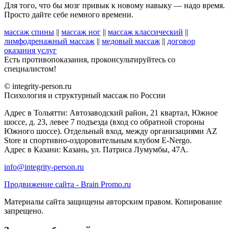
Для того, что бы мозг привык к новому навыку — надо время.
Просто дайте себе немного времени.
массаж спины
||
массаж ног
||
массаж классический
||
лимфодренажный массаж
||
медовый массаж
||
договор
оказания услуг
Есть противопоказания, проконсультируйтесь со
специалистом!
© integrity-person.ru
Психология и структурный массаж по России
Адрес в Тольятти: Автозаводский район, 21 квартал, Южное
шоссе, д. 23, левее 7 подъезда (вход со обратной стороны
Южного шоссе). Отдельный вход, между организациями AZ
Store и спортивно-оздоровительным клубом E-Nergo.
Адрес в Казани: Казань, ул. Патриса Лумумбы, 47А.
info@integrity-person.ru
Продвижение сайта - Brain Promo.ru
Материалы сайта защищены авторским правом. Копирование
запрещено.