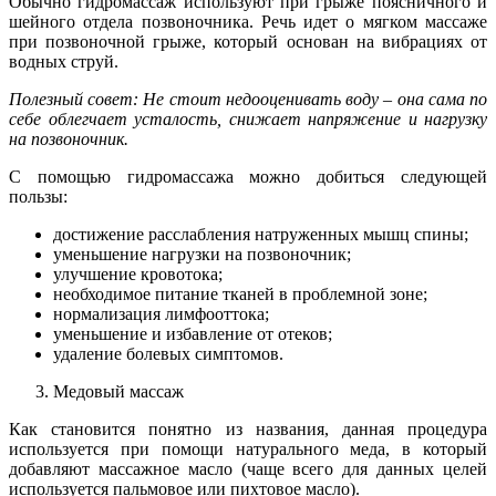
Обычно гидромассаж используют при грыже поясничного и
шейного отдела позвоночника. Речь идет о мягком массаже
при позвоночной грыже, который основан на вибрациях от
водных струй.
Полезный совет: Не стоит недооценивать воду – она сама по
себе облегчает усталость, снижает напряжение и нагрузку
на позвоночник.
С помощью гидромассажа можно добиться следующей
пользы:
достижение расслабления натруженных мышц спины;
уменьшение нагрузки на позвоночник;
улучшение кровотока;
необходимое питание тканей в проблемной зоне;
нормализация лимфооттока;
уменьшение и избавление от отеков;
удаление болевых симптомов.
Медовый массаж
Как становится понятно из названия, данная процедура
используется при помощи натурального меда, в который
добавляют массажное масло (чаще всего для данных целей
используется пальмовое или пихтовое масло).