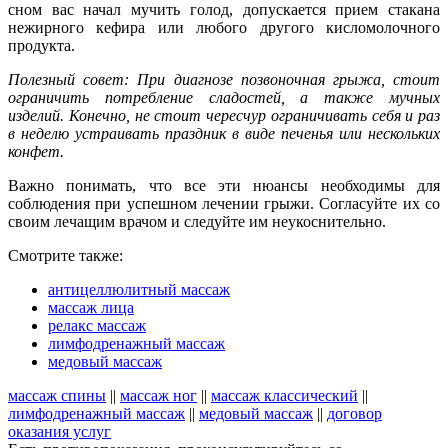
сном вас начал мучить голод, допускается прием стакана
нежирного кефира или любого другого кисломолочного
продукта.
Полезный совет: При диагнозе позвоночная грыжа, стоит
ограничить потребление сладостей, а также мучных
изделий. Конечно, не стоит чересчур ограничивать себя и раз
в неделю устраивать праздник в виде печенья или нескольких
конфет.
Важно понимать, что все эти нюансы необходимы для
соблюдения при успешном лечении грыжи. Согласуйте их со
своим лечащим врачом и следуйте им неукоснительно.
Смотрите также:
антицеллюлитный массаж
массаж лица
релакс массаж
лимфодренажный массаж
медовый массаж
массаж спины
||
массаж ног
||
массаж классический
||
лимфодренажный массаж
||
медовый массаж
||
договор
оказания услуг