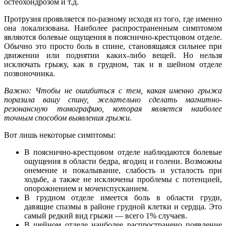
остеохондрозом и т.д.
Протрузия проявляется по-разному исходя из того, где именно
она локализована. Наиболее распространенным симптомом
являются болевые ощущения в пояснично-крестцовом отделе.
Обычно это просто боль в спине, становящаяся сильнее при
движении или поднятии каких-либо вещей. Но нельзя
исключать грыжу, как в грудном, так и в шейном отделе
позвоночника.
Важно: Чтобы не ошибиться с тем, какая именно грыжа
поразила вашу спину, желательно сделать магнитно-
резонансную томографию, которая является наиболее
точным способом выявления грыжи.
Вот лишь некоторые симптомы:
В пояснично-крестцовом отделе наблюдаются болевые
ощущения в области бедра, ягодиц и голени. Возможны
онемение и покалывание, слабость и усталость при
ходьбе, а также не исключены проблемы с потенцией,
опорожнением и мочеиспусканием.
В грудном отделе имеется боль в области груди,
давящие спазмы в районе грудной клетки и сердца. Это
самый редкий вид грыжи — всего 1% случаев.
В шейном отделе наиболее распространено появление