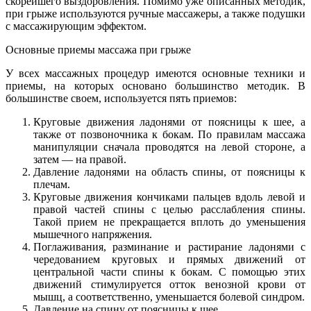
скорейшего выздоровления. Помимо уже описанных методик,
при грыже используются ручные массажеры, а также подушки
с массажирующим эффектом.
Основные приемы массажа при грыже
У всех массажных процедур имеются основные техники и
приемы, на которых основано большинство методик. В
большинстве своем, используется пять приемов:
Круговые движения ладонями от поясницы к шее, а
также от позвоночника к бокам. По правилам массажа
манипуляции сначала проводятся на левой стороне, а
затем — на правой.
Давление ладонями на область спины, от поясницы к
плечам.
Круговые движения кончиками пальцев вдоль левой и
правой частей спины с целью расслабления спины.
Такой прием не прекращается вплоть до уменьшения
мышечного напряжения.
Поглаживания, разминание и растирание ладонями с
чередованием круговых и прямых движений от
центральной части спины к бокам. С помощью этих
движений стимулируется отток венозной крови от
мышц, а соответственно, уменьшается болевой синдром.
Давление на спину от поясницы к шее.