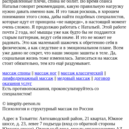
расправленные плечи, спина не болит. Во время сеанса
Наталья говорит рекомендации, какую правильную нагрузку
нужно давать именно вам. И это такая роскошь, в хорошем
понимании этого слова, дабы найти подобных специалистов,
которые идут от принципа «не навреди», в настоящий момент
очень сложно. Я продолжаю работать с Натальей. Этой работе
почти 2 года, но! мышцы уже как будто бы не поддаются
старым паттернам, ведут себя иначе. И это не может не
радовать. Это как маленький шажочек к обретению себя в
физическом, а как следствие и в эмоциональном плане. Всем
уже давно не секрет, что наши эмоции зашиты в теле. Да,
социальная жизнь тоже изменилась. Записаться на массаж
стоит обязательно, тем кто ещё раздумывает.
массаж спины
||
массаж ног
||
массаж классический
||
лимфодренажный массаж
||
медовый массаж
||
договор
оказания услуг
Есть противопоказания, проконсультируйтесь со
специалистом!
© integrity-person.ru
Психология и структурный массаж по России
Адрес в Тольятти: Автозаводский район, 21 квартал, Южное
шоссе, д. 23, левее 7 подъезда (вход со обратной стороны
Южного шоссе). Отдельный вход, между организациями AZ