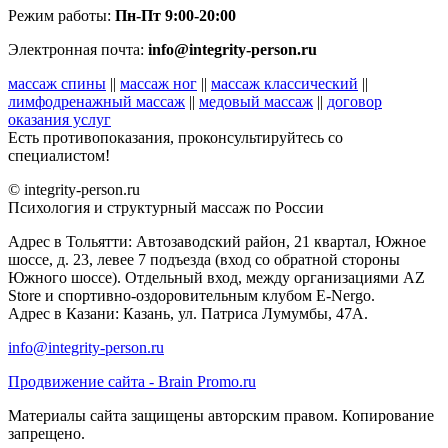
Режим работы:
Пн-Пт 9:00-20:00
Электронная почта:
info@integrity-person.ru
массаж спины
||
массаж ног
||
массаж классический
||
лимфодренажный массаж
||
медовый массаж
||
договор
оказания услуг
Есть противопоказания, проконсультируйтесь со
специалистом!
© integrity-person.ru
Психология и структурный массаж по России
Адрес в Тольятти: Автозаводский район, 21 квартал, Южное
шоссе, д. 23, левее 7 подъезда (вход со обратной стороны
Южного шоссе). Отдельный вход, между организациями AZ
Store и спортивно-оздоровительным клубом E-Nergo.
Адрес в Казани: Казань, ул. Патриса Лумумбы, 47А.
info@integrity-person.ru
Продвижение сайта - Brain Promo.ru
Материалы сайта защищены авторским правом. Копирование
запрещено.