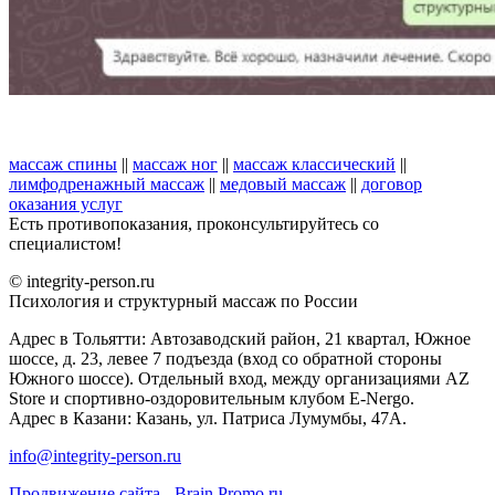
массаж спины
||
массаж ног
||
массаж классический
||
лимфодренажный массаж
||
медовый массаж
||
договор
оказания услуг
Есть противопоказания, проконсультируйтесь со
специалистом!
© integrity-person.ru
Психология и структурный массаж по России
Адрес в Тольятти: Автозаводский район, 21 квартал, Южное
шоссе, д. 23, левее 7 подъезда (вход со обратной стороны
Южного шоссе). Отдельный вход, между организациями AZ
Store и спортивно-оздоровительным клубом E-Nergo.
Адрес в Казани: Казань, ул. Патриса Лумумбы, 47А.
info@integrity-person.ru
Продвижение сайта - Brain Promo.ru