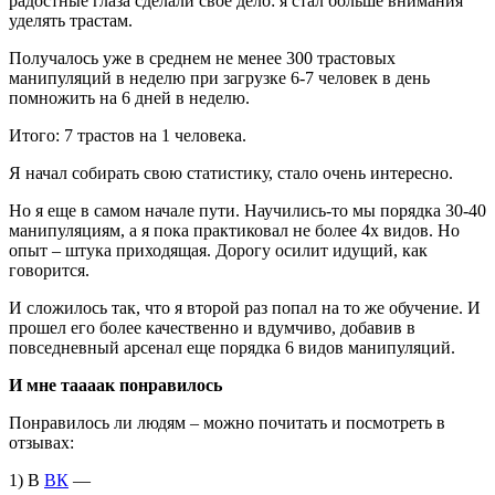
радостные глаза сделали свое дело: я стал больше внимания
уделять трастам.
Получалось уже в среднем не менее 300 трастовых
манипуляций в неделю при загрузке 6-7 человек в день
помножить на 6 дней в неделю.
Итого: 7 трастов на 1 человека.
Я начал собирать свою статистику, стало очень интересно.
Но я еще в самом начале пути. Научились-то мы порядка 30-40
манипуляциям, а я пока практиковал не более 4х видов. Но
опыт – штука приходящая. Дорогу осилит идущий, как
говорится.
И сложилось так, что я второй раз попал на то же обучение. И
прошел его более качественно и вдумчиво, добавив в
повседневный арсенал еще порядка 6 видов манипуляций.
И мне таааак понравилось
Понравилось ли людям – можно почитать и посмотреть в
отзывах:
1) В
ВК
—