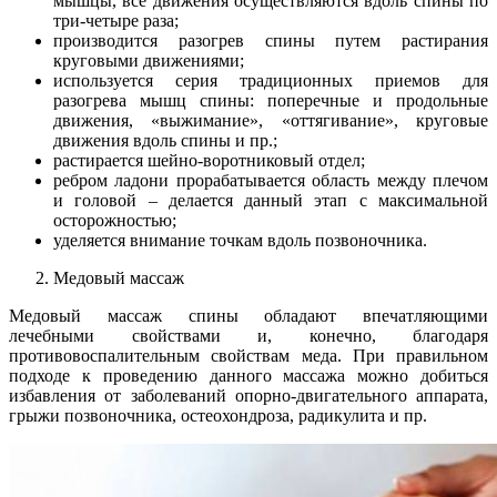
мышцы, все движения осуществляются вдоль спины по
три-четыре раза;
производится разогрев спины путем растирания
круговыми движениями;
используется серия традиционных приемов для
разогрева мышц спины: поперечные и продольные
движения, «выжимание», «оттягивание», круговые
движения вдоль спины и пр.;
растирается шейно-воротниковый отдел;
ребром ладони прорабатывается область между плечом
и головой – делается данный этап с максимальной
осторожностью;
уделяется внимание точкам вдоль позвоночника.
Медовый массаж
Медовый массаж спины обладают впечатляющими
лечебными свойствами и, конечно, благодаря
противовоспалительным свойствам меда. При правильном
подходе к проведению данного массажа можно добиться
избавления от заболеваний опорно-двигательного аппарата,
грыжи позвоночника, остеохондроза, радикулита и пр.