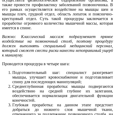
осуществить физиологическое оздоровление организма, а
также провести профилактику заболеваний позвоночника. В
его рамках осуществляется воздействие на мышцы шеи и
мышцы плеч, грудной отдел, область лопаток и пояснично-
крестцовый отдел. Суть такой процедуры заключается в
проработке огромного количества мышечной массы, которая
имеется в спине.
Важно: Классический массаж подразумевает прямое
воздействие на позвоночный столб, поэтому процедуру
должен выполнять специальный медицинский персонал,
который сможет свести риски нанести непоправимый ущерб
к минимуму.
Проводится процедура в четыре шага:
Подготовительный шаг: специалист разогревает
мышцы, улучшает кровоснабжение и подготавливает
спину для последующих манипуляций;
Среднеглубинная проработка: мышцы подвергаются
воздействию на средней глубине их залегания,
обеспечивается нормализация двигательной функции
конечностей.
Глубокая проработка: на данном этапе предстоит
добраться до нижнего слоя мышечной ткани,
отвечающего за поддержание позвоночного столба, на