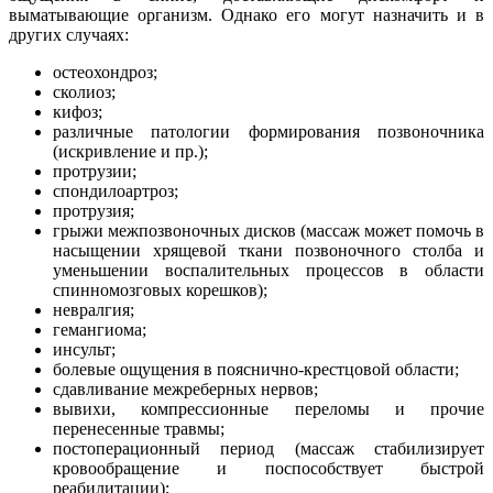
выматывающие организм. Однако его могут назначить и в
других случаях:
остеохондроз;
сколиоз;
кифоз;
различные патологии формирования позвоночника
(искривление и пр.);
протрузии;
спондилоартроз;
протрузия;
грыжи межпозвоночных дисков (массаж может помочь в
насыщении хрящевой ткани позвоночного столба и
уменьшении воспалительных процессов в области
спинномозговых корешков);
невралгия;
гемангиома;
инсульт;
болевые ощущения в пояснично-крестцовой области;
сдавливание межреберных нервов;
вывихи, компрессионные переломы и прочие
перенесенные травмы;
постоперационный период (массаж стабилизирует
кровообращение и поспособствует быстрой
реабилитации);