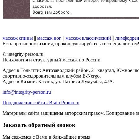
массаж спины
||
массаж ног
||
массаж классический
||
лимфодрен
Есть противопоказания, проконсультируйтесь со специалистом
© integrity-person.ru
Психология и структурный массаж по России
Адрес в Тольятти: Автозаводский район, 21 квартал, Южное шо
спортивно-оздоровительным клубом E-Nergo.
Адрес в Казани: Казань, ул. Патриса Лумумбы, 47А.
info@integrity-person.ru
Продвижение сайта - Brain Promo.ru
Материалы сайта защищены авторским правом. Копирование з
Заказать обратный звонок
Мы свяжемся с Вами в ближайшее время