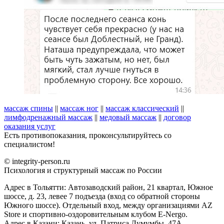
массаж спины
||
массаж ног
||
массаж классический
||
лимфодренажный массаж
||
медовый массаж
||
договор
оказания услуг
Есть противопоказания, проконсультируйтесь со
специалистом!
© integrity-person.ru
Психология и структурный массаж по России
Адрес в Тольятти: Автозаводский район, 21 квартал, Южное
шоссе, д. 23, левее 7 подъезда (вход со обратной стороны
Южного шоссе). Отдельный вход, между организациями AZ
Store и спортивно-оздоровительным клубом E-Nergo.
Адрес в Казани: Казань, ул. Патриса Лумумбы, 47А.