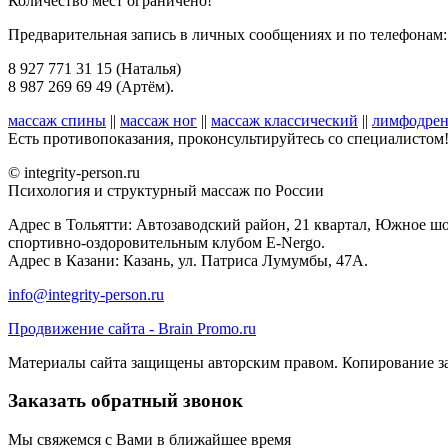
Количество мест ограничено!
Предварительная запись в личных сообщениях и по телефонам:
8 927 771 31 15 (Наталья)
8 987 269 69 49 (Артём).
массаж спины
||
массаж ног
||
массаж классический
||
лимфодрен
Есть противопоказания, проконсультируйтесь со специалистом
© integrity-person.ru
Психология и структурный массаж по России
Адрес в Тольятти: Автозаводский район, 21 квартал, Южное шо
спортивно-оздоровительным клубом E-Nergo.
Адрес в Казани: Казань, ул. Патриса Лумумбы, 47А.
info@integrity-person.ru
Продвижение сайта - Brain Promo.ru
Материалы сайта защищены авторским правом. Копирование з
Заказать обратный звонок
Мы свяжемся с Вами в ближайшее время